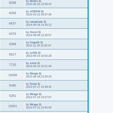
by
MrAiro
6286
2015-05-20 23:55:47
by
v038449
6456
2015-03-22 08:37:06
by
nanalonely
6637
2014-09-28 14:35:12
by
Хохол
6476
2014-08-08 12:25:57
by
Gagarih
6398
2013-11-28 22:05:47
by
sc00b
6527
2013-09-23 16:52:28
by
some
7720
2013-09-10 15:51:40
by
Mirage
10356
2013-08-18 23:20:24
by
Dosia
6490
2013-07-27 14:48:42
by
Mirage
5281
2013-07-23 23:07:07
by
Mirage
10001
2013-07-21 23:45:55