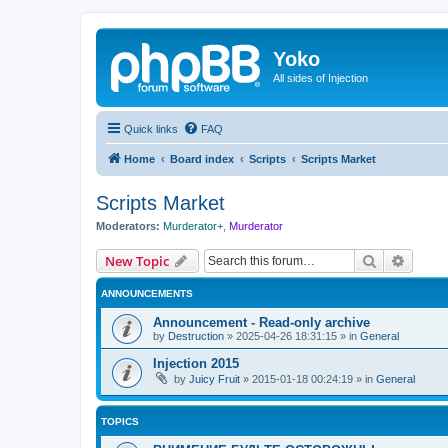
Yoko
All sides of Injection
Quick links
FAQ
Home
Board index
Scripts
Scripts Market
Scripts Market
Moderators:
Murderator+
,
Murderator
Search
Advanc
New Topic
ANNOUNCEMENTS
Announcement - Read-only archive
by
Destruction
»
2025-04-26 18:31:15
» in
General
Injection 2015
by
Juicy Fruit
»
2015-01-18 00:24:19
» in
General
TOPICS