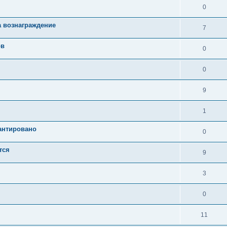
0
а вознаграждение
7
ов
0
0
9
1
рантировано
0
тся
9
3
0
11