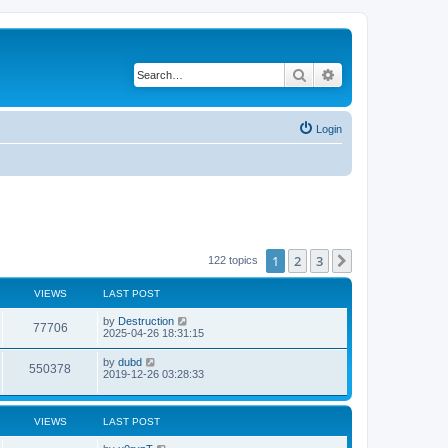
Search
Advanced search
Login
1
2
3
Next
122 topics
VIEWS
LAST POST
by
Destruction
77706
2025-04-26 18:31:15
by
dubd
550378
2019-12-26 03:28:33
VIEWS
LAST POST