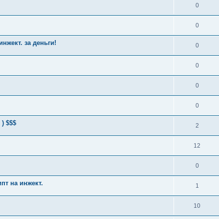
0
0
нжект. за деньги!
0
0
0
0
) $$$
2
12
0
пт на инжект.
1
10