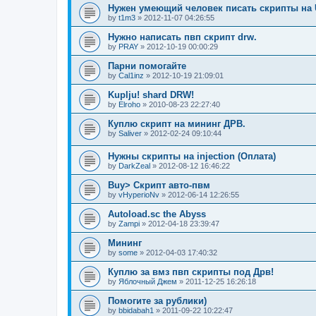
Нужен умеющий человек писать скрипты на U
by
t1m3
»
2012-11-07 04:26:55
Нужно написать пвп скрипт drw.
by
PRAY
»
2012-10-19 00:00:29
Парни помогайте
by
Cal1inz
»
2012-10-19 21:09:01
Kuplju! shard DRW!
by
Elroho
»
2010-08-23 22:27:40
Куплю скрипт на мининг ДРВ.
by
Saliver
»
2012-02-24 09:10:44
Нужны скрипты на injection (Оплата)
by
DarkZeal
»
2012-08-12 16:46:22
Buy> Скрипт авто-пвм
by
vHyperioNv
»
2012-06-14 12:26:55
Autoload.sc the Abyss
by
Zampi
»
2012-04-18 23:39:47
Мининг
by
some
»
2012-04-03 17:40:32
Куплю за вмз пвп скрипты под Дрв!
by
Яблочный Джем
»
2011-12-25 16:26:18
Помогите за рублики)
by
bbidabah1
»
2011-09-22 10:22:47