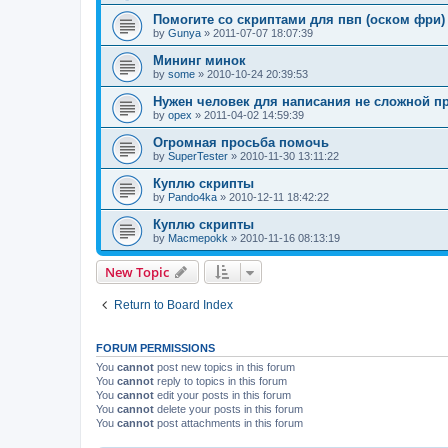
Помогите со скриптами для пвп (оском фри)
by
Gunya
»
2011-07-07 18:07:39
Мининг минок
by
some
»
2010-10-24 20:39:53
Нужен человек для написания не сложной п
by
opex
»
2011-04-02 14:59:39
Огромная просьба помочь
by
SuperTester
»
2010-11-30 13:11:22
Куплю скрипты
by
Pando4ka
»
2010-12-11 18:42:22
Куплю скрипты
by
Macmepokk
»
2010-11-16 08:13:19
New Topic
Return to Board Index
FORUM PERMISSIONS
You
cannot
post new topics in this forum
You
cannot
reply to topics in this forum
You
cannot
edit your posts in this forum
You
cannot
delete your posts in this forum
You
cannot
post attachments in this forum