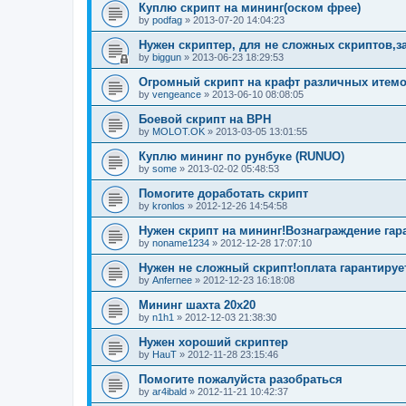
Куплю скрипт на мининг(оском фрее)
by
podfag
»
2013-07-20 14:04:23
Нужен скриптер, для не сложных скриптов,з
by
biggun
»
2013-06-23 18:29:53
Огромный скрипт на крафт различных итем
by
vengeance
»
2013-06-10 08:08:05
Боевой скрипт на ВРН
by
MOLOT.OK
»
2013-03-05 13:01:55
Куплю мининг по рунбуке (RUNUO)
by
some
»
2013-02-02 05:48:53
Помогите доработать скрипт
by
kronlos
»
2012-12-26 14:54:58
Нужен скрипт на мининг!Вознаграждение га
by
noname1234
»
2012-12-28 17:07:10
Нужен не сложный скрипт!оплата гарантируе
by
Anfernee
»
2012-12-23 16:18:08
Мининг шахта 20х20
by
n1h1
»
2012-12-03 21:38:30
Нужен хороший скриптер
by
HauT
»
2012-11-28 23:15:46
Помогите пожалуйста разобраться
by
ar4ibald
»
2012-11-21 10:42:37