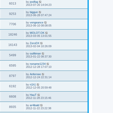
by
podfag
6013
2013-07-20 14:04:23
by
biggun
9253
2013-06-28 07:47:24
by
vengeance
7706
2013-06-10 08:08:05
by
MOLOT.OK
18246
2013-03-05 13:01:55
by
ZeroDX
16143
2013-02-04 10:26:09
by
outfitman
5499
2013-01-22 08:37:30
by
noname1234
6595
2012-12-28 17:07:10
by
Anfernee
8797
2012-12-24 22:31:14
by
n1h1
6192
2012-12-05 20:59:48
by
HauT
6608
2012-11-28 23:15:46
by
ar4ibald
8935
2012-11-22 23:22:38