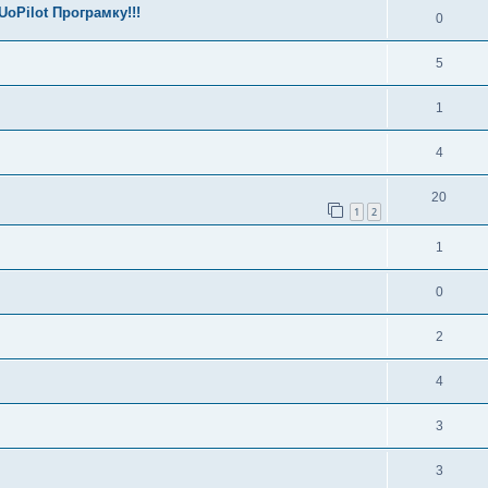
oPilot Програмку!!!
0
5
1
4
20
1
2
1
0
2
4
3
3