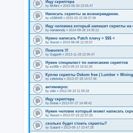
Ищу скриптера
by
MrAiro
»
2015-05-20 23:55:47
Написать скрипты за вознаграждение.
by
v038449
»
2015-03-22 08:37:06
Ищу человека который напишит скрипты на и
by
nanalonely
»
2014-09-28 14:35:12
Нужно написать Patch плачу > $$$ <
by
Хохол
»
2014-08-08 12:25:57
Помогите !!!
by
Gagarih
»
2013-11-28 22:05:47
Нужен специалист по написанию скриптов
by
sc00b
»
2013-09-23 16:52:28
Куплю скрипты Oskom free ( Lumber + Mining 
by
zeleboba
»
2013-07-28 14:57:48
антимакрос
by
vido
»
2012-09-24 11:59:18
Ищу скриптера
by
Dosia
»
2013-07-27 14:48:42
Нужен человек который может написать скри
by
Хохол
»
2013-07-23 22:37:20
сколько будет стоить скрипты?
by
Gatard
»
2013-05-17 10:47:28