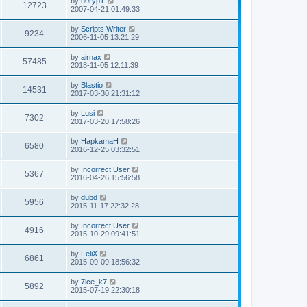
by
u0rypT
12723
2007-04-21 01:49:33
by
Scripts Writer
9234
2006-11-05 13:21:29
by
airnax
57485
2018-11-05 12:11:39
by
Blastio
14531
2017-03-30 21:31:12
by
Lusi
7302
2017-03-20 17:58:26
by
HapkamaH
6580
2016-12-25 03:32:51
by
Incorrect User
5367
2016-04-26 15:56:58
by
dubd
5956
2015-11-17 22:32:28
by
Incorrect User
4916
2015-10-29 09:41:51
by
FeliX
6861
2015-09-09 18:56:32
by
7ice_k7
5892
2015-07-19 22:30:18