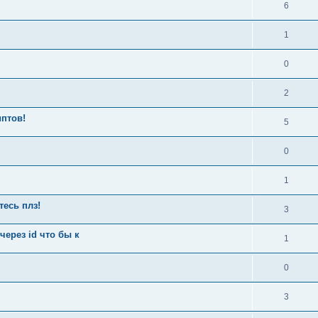
6
1
0
2
птов!
5
0
1
тесь плз!
3
через id что бы к
1
0
3