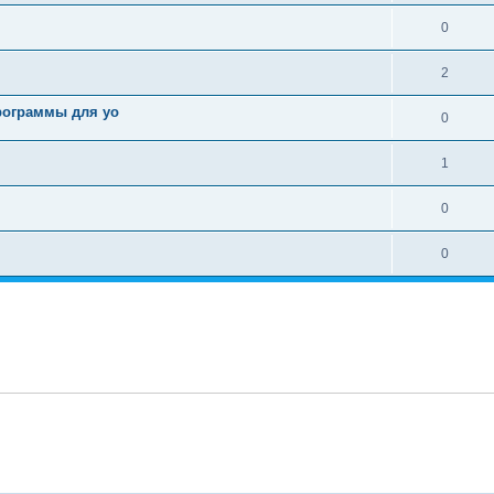
0
2
рограммы для уо
0
1
0
0