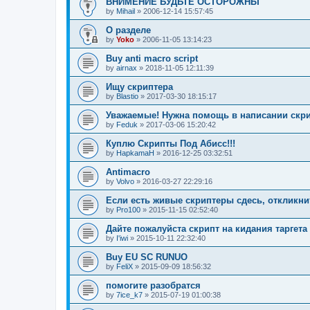
ВНИМЕНИЕ БУДЬТЕ ОСТОРОЖНЫ
by
Mihail
»
2006-12-14 15:57:45
О разделе
by
Yoko
»
2006-11-05 13:14:23
Buy anti macro script
by
airnax
»
2018-11-05 12:11:39
Ищу скриптера
by
Blastio
»
2017-03-30 18:15:17
Уважаемые! Нужна помощь в написании скри
by
Feduk
»
2017-03-06 15:20:42
Куплю Скрипты Под Абисс!!!
by
HapkamaH
»
2016-12-25 03:32:51
Antimacro
by
Volvo
»
2016-03-27 22:29:16
Если есть живые скриптеры сдесь, откликни
by
Pro100
»
2015-11-15 02:52:40
Дайте пожалуйста скрипт на кидания таргета 
by
I'iwi
»
2015-10-11 22:32:40
Buy EU SC RUNUO
by
FeliX
»
2015-09-09 18:56:32
помогите разобратся
by
7ice_k7
»
2015-07-19 01:00:38