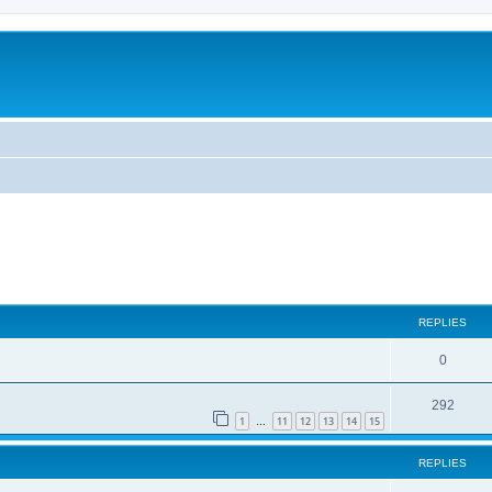
ed search
REPLIES
0
292
1
11
12
13
14
15
…
REPLIES