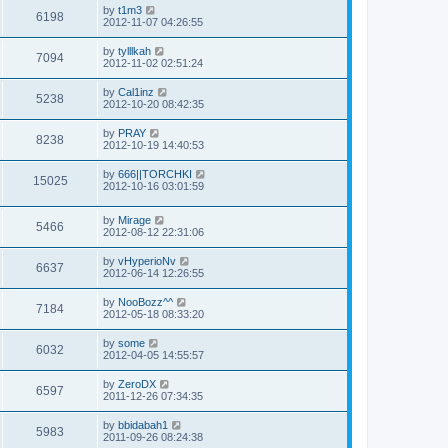
by
t1m3
6198
2012-11-07 04:26:55
by
tylllkah
7094
2012-11-02 02:51:24
by
Cal1inz
5238
2012-10-20 08:42:35
by
PRAY
8238
2012-10-19 14:40:53
by
666||TORCHKI
15025
2012-10-16 03:01:59
by
Mirage
5466
2012-08-12 22:31:06
by
vHyperioNv
6637
2012-06-14 12:26:55
by
NooBozz^^
7184
2012-05-18 08:33:20
by
some
6032
2012-04-05 14:55:57
by
ZeroDX
6597
2011-12-26 07:34:35
by
bbidabah1
5983
2011-09-26 08:24:38