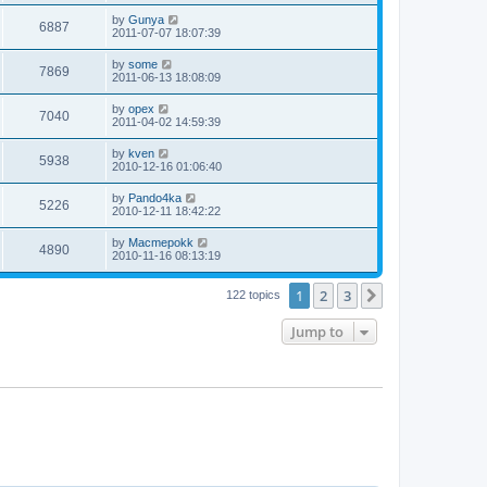
by
Gunya
6887
2011-07-07 18:07:39
by
some
7869
2011-06-13 18:08:09
by
opex
7040
2011-04-02 14:59:39
by
kven
5938
2010-12-16 01:06:40
by
Pando4ka
5226
2010-12-11 18:42:22
by
Macmepokk
4890
2010-11-16 08:13:19
1
2
3
Next
122 topics
Jump to